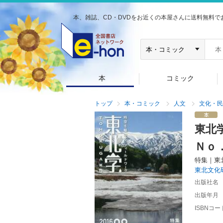
本、雑誌、CD・DVDをお近くの本屋さんに送料無料で
本
コミック
トップ
本・コミック
人文
文化・民
東北
Ｎｏ
特集｜東
東北文化
出版社名
出版年月
ISBNコー