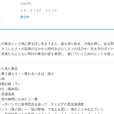
2,037円
１２，２７２Ｐ ２１ｃｍ
名
東北学
この東北という地に夢を託し生きてきた。森を伐り拓き、大地を耕し、ある部
。そうした人々の足跡のなかから時代をひらく人々の活力や、生き方のダイナ
て若者たちとともに明日の東北の姿を展望し、築いていくためのヒントを探っ
から見た東北
を乗り越えろ！―変わるべきは、誰か
大地
漁業記録（下）
外伝（最終回）
と泥湯温泉
と現の狭間にたゆたう一冊
７―サバンナに食用昆虫を追って ナミビアの昆虫食調査
ランド（第八回）―「塩の聖地」で先人を思い、海のことを伝えていく