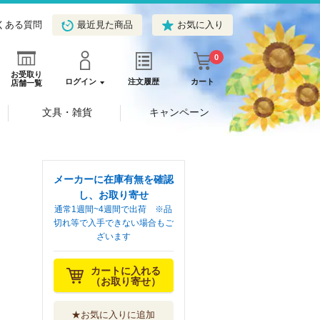
くある質問
最近見た商品
お気に入り
0
お受取り
ログイン
注文履歴
カート
店舗一覧
文具・雑貨
キャンペーン
メーカーに在庫有無を確認
し、お取り寄せ
通常1週間~4週間で出荷 ※品
切れ等で入手できない場合もご
ざいます
カートに入れる
（お取り寄せ）
★お気に入りに追加