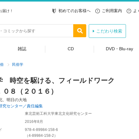
初めてのお客様へ
ご利用案内
よ
お届け！
こだわり検索
雑誌
CD
DVD・Blu-ray
俗
民俗学
学 時空を駆ける、フィールドワーク
．０８（２０１６）
北、明日の大地
研究センター／責任編集
東北芸術工科大学東北文化研究センター
2016年8月
ド
978-4-89984-158-6
（
4-89984-158-2
）