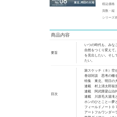
税込価格
頁数・縦
シリーズ
商品内容
いつの時代も、みな
自然をつくり変えて
要旨
を見出したい。そし
たい。
旅スケッチ（８）空
巻頭対談 思考の轍
特集 東北、明日の
連載 村上清太郎翁
連載 阿武隈梁山泊
目次
連載 川原毛大湯滝
ホンのひとこと―夢
フィールドノート０
アートフルワンダー