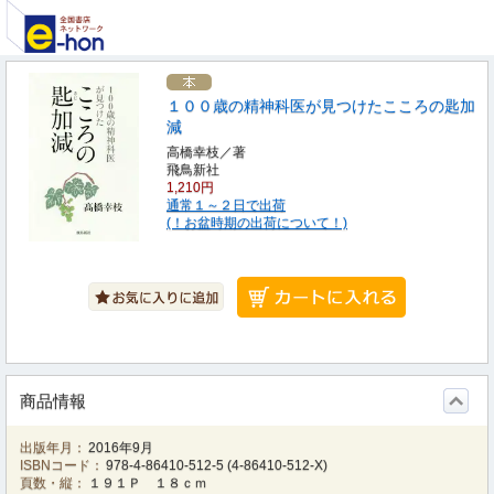
１００歳の精神科医が見つけたこころの匙加
減
高橋幸枝／著
飛鳥新社
1,210円
通常１～２日で出荷
(！お盆時期の出荷について！)
商品情報
出版年月：
2016年9月
ISBNコード：
978-4-86410-512-5
(
4-86410-512-X
)
頁数・縦：
１９１Ｐ １８ｃｍ