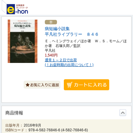
病短編小説集
平凡社ライブラリー ８４６
Ｅ．ヘミングウェイ／ほか著 Ｗ．Ｓ．モーム／ほ
か著 石塚久郎／監訳
平凡社
1,540円
通常１～２日で出荷
(！お盆時期の出荷について！)
商品情報
出版年月：
2016年9月
ISBNコード：
978-4-582-76846-6
(
4-582-76846-6
)