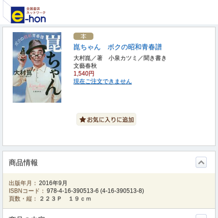
崑ちゃん ボクの昭和青春譜
大村崑／著 小泉カツミ／聞き書き
文藝春秋
1,540円
現在ご注文できません
商品情報
出版年月：
2016年9月
ISBNコード：
978-4-16-390513-6
(
4-16-390513-8
)
頁数・縦：
２２３Ｐ １９ｃｍ