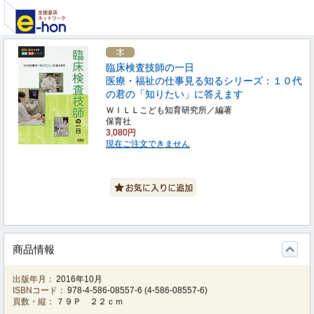
臨床検査技師の一日
医療・福祉の仕事見る知るシリーズ：１０代
の君の「知りたい」に答えます
ＷＩＬＬこども知育研究所／編著
保育社
3,080円
現在ご注文できません
商品情報
出版年月：
2016年10月
ISBNコード：
978-4-586-08557-6
(
4-586-08557-6
)
頁数・縦：
７９Ｐ ２２ｃｍ