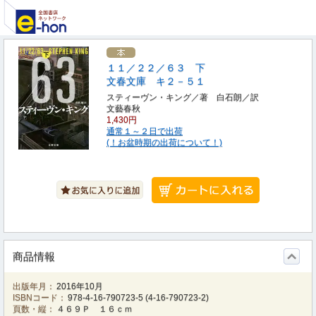
１１／２２／６３ 下
文春文庫 キ２－５１
スティーヴン・キング／著 白石朗／訳
文藝春秋
1,430円
通常１～２日で出荷
(！お盆時期の出荷について！)
商品情報
出版年月：
2016年10月
ISBNコード：
978-4-16-790723-5
(
4-16-790723-2
)
頁数・縦：
４６９Ｐ １６ｃｍ