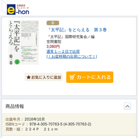
『太平記』をとらえる 第３巻
『太平記』国際研究集会／編
笠間書院
3,080円
通常１～２日で出荷
(！お盆時期の出荷について！)
商品情報
出版年月：
2016年10月
ISBNコード：
978-4-305-70763-5
(
4-305-70763-2
)
頁数・縦：
２２４Ｐ ２１ｃｍ