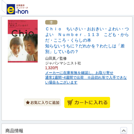
Ｃｈｉｏ ちいさい・おおきい・よわい・つ
よい Ｎｕｍｂｅｒ．１１３ こども・から
だ・こころ・くらしの本
知らないうちに？だれかを？わたしは「差
別」しているの？
山田真／監修
ジャパンマシニスト社
1,320円
メーカーに在庫有無を確認し、お取り寄せ
通常1週間~4週間で出荷 ※品切れ等で入手できな
い場合もございます
商品情報