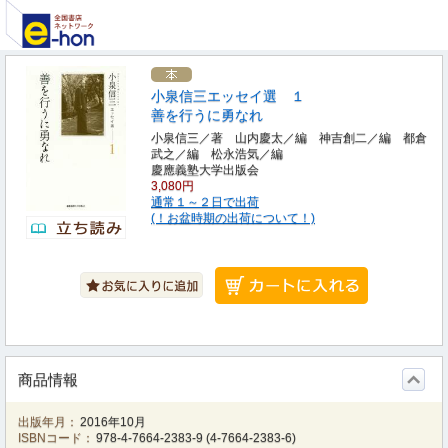
小泉信三エッセイ選 １
善を行うに勇なれ
小泉信三／著 山内慶太／編 神吉創二／編 都倉
武之／編 松永浩気／編
慶應義塾大学出版会
3,080円
通常１～２日で出荷
(！お盆時期の出荷について！)
商品情報
出版年月：
2016年10月
ISBNコード：
978-4-7664-2383-9
(
4-7664-2383-6
)