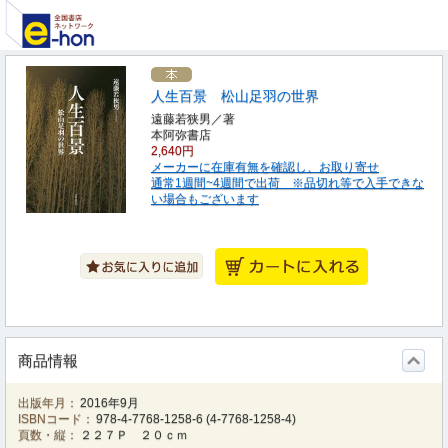
人生百景 松山足羽の世界
遠藤若狭男／著
本阿弥書店
2,640円
メーカーに在庫有無を確認し、お取り寄せ
通常1週間~4週間で出荷 ※品切れ等で入手できな
い場合もございます
商品情報
出版年月：
2016年9月
ISBNコード：
978-4-7768-1258-6
(
4-7768-1258-4
)
頁数・縦：
２２７Ｐ ２０ｃｍ