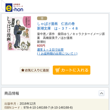
しゃばけ漫画 仁吉の巻
新潮文庫 は－３７－４８
畠中恵／原作 柴田ゆう／キャラクターイメージ原
案 高橋留美子／ほか漫画
新潮社
605円
通常１～２日で出荷
(！お盆時期の出荷について！)
商品情報
出版年月：
2016年12月
ISBNコード：
978-4-10-146168-7
(
4-10-146168-6
)