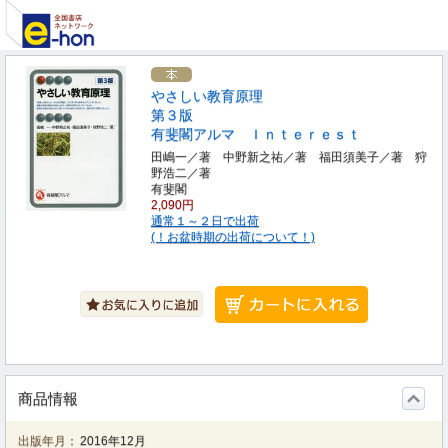
やさしい教育原理
第３版
有斐閣アルマ Ｉｎｔｅｒｅｓｔ
田嶋一／著 中野新之祐／著 福田須美子／著 狩
野浩二／著
有斐閣
2,090円
通常１～２日で出荷
(！お盆時期の出荷について！)
商品情報
出版年月：
2016年12月