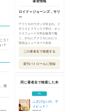
著者情報
ロイド＝ジョーンズ，サリ
ー
アフリカのウガンダ生まれ。イ
ギリスとフランスで学び、オッ
クスフォード大学出版局で働
く。のちにアメリカにわたり、
こう！
現在はニューヨーク在住
い？
おともだちになっ
この著者名で検索する
てくれる？
評論社
新刊パトロールに登録
クリスマスだよ、
デイビッド！
評論社
同じ著者名で検索した本
ＬＯＶＥ すべて
り、現
はあなたのなかに
評論社
ふざけないの、デ
イビッド！