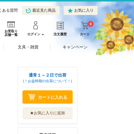
くある質問
最近見た商品
お気に入り
0
お受取り
ログイン
注文履歴
カート
店舗一覧
文具・雑貨
キャンペーン
通常１～２日で出荷
(！お盆時期の出荷について！)
カートに入れる
★お気に入りに追加