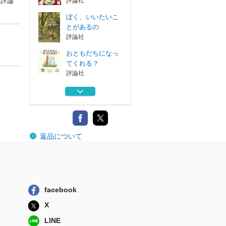
（評論
評論社
ぼく、いいたいこ
とがあるの
評論社
おともだちになっ
てくれる？
評論社
クリスマスだよ、
デイビッド！
評論社
ＬＯＶＥ すべて
返品について
はあなたのなかに
評論社
ふざけないの、デ
イビッド！
評論社
facebook
ぼく、いいたいこ
X
とがあるの
評論社
LINE