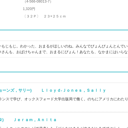
（
4-566-08013-7
）
1,320円
〔３２Ｐ〕 ２３×２５ｃｍ
かもじもじ。わかった、おまるがほしいのね。みんなでぴょんぴょんとんでい
ウさんも、おばけちゃんまで、おまるにぴょん！あなたも、なかまにはいらな
ジョーンズ，サリー) Ｌｌｏｙｄ‐Ｊｏｎｅｓ，Ｓａｌｌｙ
ランスで学び、オックスフォード大学出版局で働く。のちにアメリカにわた
ニタ) Ｊｅｒａｍ，Ａｎｉｔａ