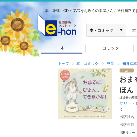
本、雑誌、CD・DVDをお近くの本屋さんに送料無料で
本
コミック
トップ
本・コミック
児童
知育絵本
おま
ほん
評論社の児
サリー・
く
出版社名
出版年月
ISBNコー