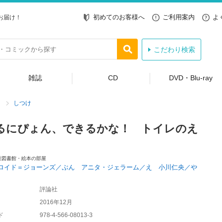
初めてのお客様へ
ご利用案内
よ
お届け！
こだわり検索
雑誌
CD
DVD・Blu-ray
しつけ
るにぴょん、できるかな！ トイレのえ
童図書館・絵本の部屋
ロイド＝ジョーンズ／ぶん アニタ・ジェラーム／え 小川仁央／や
評論社
2016年12月
ド
978-4-566-08013-3