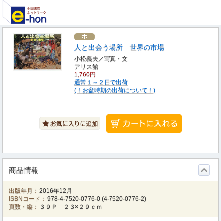
人と出会う場所 世界の市場
小松義夫／写真・文
アリス館
1,760円
通常１～２日で出荷
(！お盆時期の出荷について！)
商品情報
出版年月：
2016年12月
ISBNコード：
978-4-7520-0776-0
(
4-7520-0776-2
)
頁数・縦：
３９Ｐ ２３×２９ｃｍ