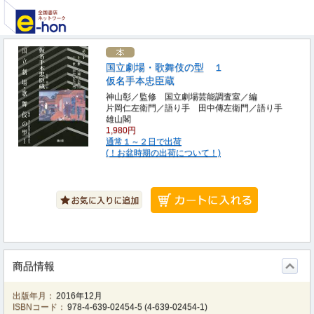
国立劇場・歌舞伎の型 １
仮名手本忠臣蔵
神山彰／監修 国立劇場芸能調査室／編
片岡仁左衛門／語り手 田中傳左衛門／語り手
雄山閣
1,980円
通常１～２日で出荷
(！お盆時期の出荷について！)
商品情報
出版年月：
2016年12月
ISBNコード：
978-4-639-02454-5
(
4-639-02454-1
)