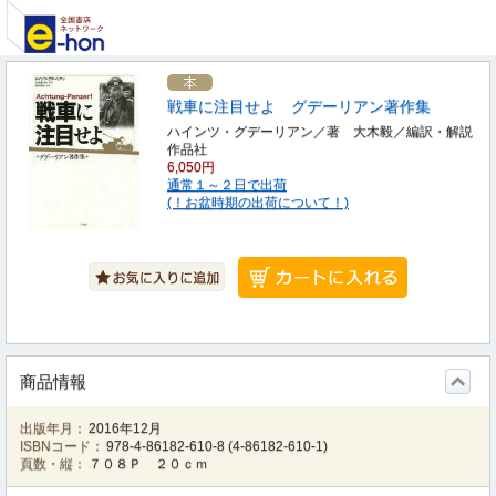
戦車に注目せよ グデーリアン著作集
ハインツ・グデーリアン／著 大木毅／編訳・解説
作品社
6,050円
通常１～２日で出荷
(！お盆時期の出荷について！)
商品情報
出版年月：
2016年12月
ISBNコード：
978-4-86182-610-8
(
4-86182-610-1
)
頁数・縦：
７０８Ｐ ２０ｃｍ