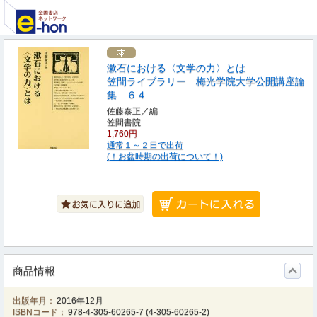
漱石における〈文学の力〉とは
笠間ライブラリー 梅光学院大学公開講座論
集 ６４
佐藤泰正／編
笠間書院
1,760円
通常１～２日で出荷
(！お盆時期の出荷について！)
商品情報
出版年月：
2016年12月
ISBNコード：
978-4-305-60265-7
(
4-305-60265-2
)