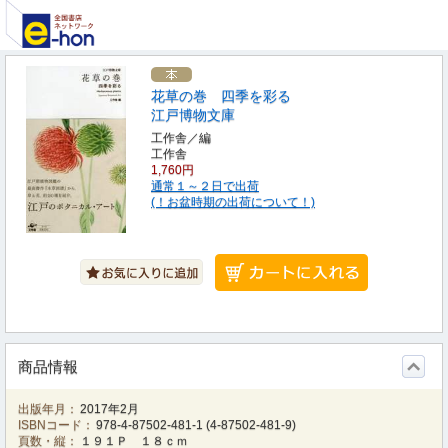
花草の巻 四季を彩る
江戸博物文庫
工作舎／編
工作舎
1,760円
通常１～２日で出荷
(！お盆時期の出荷について！)
商品情報
出版年月：
2017年2月
ISBNコード：
978-4-87502-481-1
(
4-87502-481-9
)
頁数・縦：
１９１Ｐ １８ｃｍ