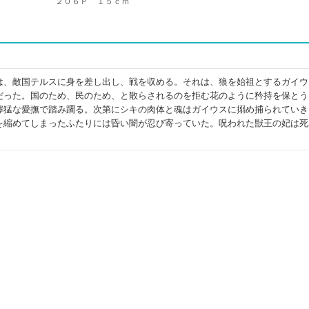
２０６Ｐ １５ｃｍ
は、敵国テルスに身を差し出し、戦を収める。それは、狼を始祖とするガイウ
だった。国のため、民のため、と散らされるのを拒む花のように矜持を保とう
獰猛な愛撫で踏み躙る。次第にシキの肉体と魂はガイウスに搦め捕られていき
を縮めてしまったふたりには昏い闇が忍び寄っていた。呪われた獣王の妃は死