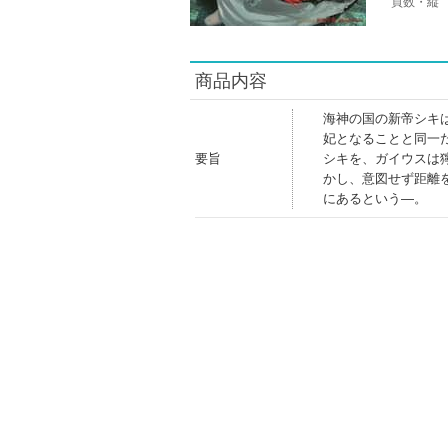
頁数・縦
商品内容
海神の国の新帝シキ
妃となることと同一
要旨
シキを、ガイウスは
かし、意図せず距離
にあるという―。