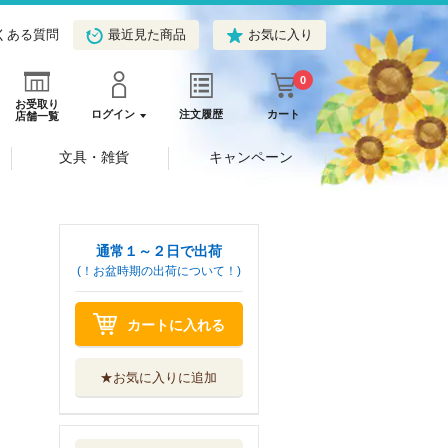
くある質問
最近見た商品
お気に入り
0
お受取り
ログイン
注文履歴
カート
店舗一覧
文具・雑貨
キャンペーン
通常１～２日で出荷
(！お盆時期の出荷について！)
カートに入れる
★お気に入りに追加
螺旋の花
幻冬舎コミックス