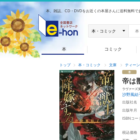
本、雑誌、CD・DVDをお近くの本屋さんに送料無料で
本
コミック
トップ
本・コミック
文庫
ティーン
帝は
ラヴァーズ
沙野風結
出版社名
出版年月
ISBNコー
税込価格