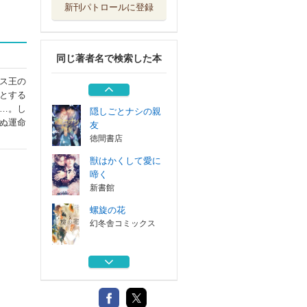
新刊パトロールに登録
獣はかくして囚わ
れる
新書館
同じ著者名で検索した本
少年悪魔公爵、淫
魔に憑かれる
ス王の
二見書房
とする
…。し
隠しごとナシの親
ぬ運命
友
徳間書店
獣はかくして愛に
啼く
新書館
螺旋の花
幻冬舎コミックス
獣はかくして囚わ
れる
新書館