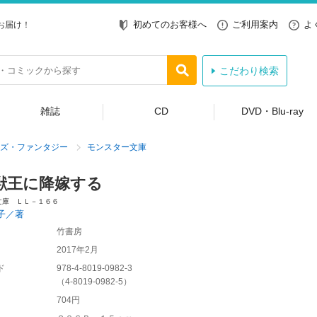
初めてのお客様へ
ご利用案内
よ
お届け！
こだわり検索
雑誌
CD
DVD・Blu-ray
ズ・ファンタジー
モンスター文庫
獣王に降嫁する
文庫 ＬＬ－１６６
子／著
竹書房
2017年2月
ド
978-4-8019-0982-3
（
4-8019-0982-5
）
704円