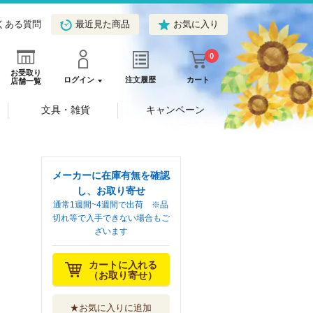
くある質問
最近見た商品
お気に入り
0
お受取り
ログイン
注文履歴
カート
店舗一覧
文具・雑貨
キャンペーン
メーカーに在庫有無を確認
し、お取り寄せ
通常1週間~4週間で出荷 ※品
切れ等で入手できない場合もご
ざいます
カートに入れる
（お取り寄せ）
★お気に入りに追加