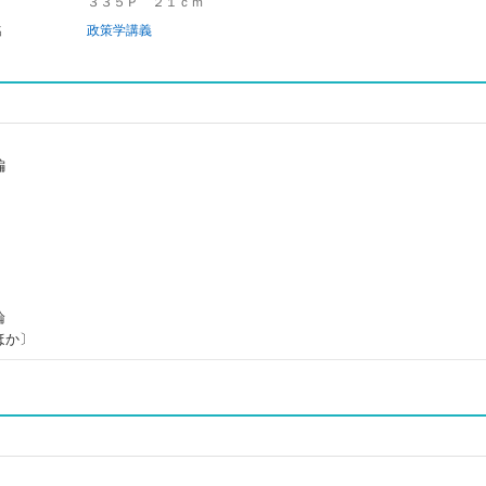
３３５Ｐ ２１ｃｍ
名
政策学講義
編
論
ほか〕