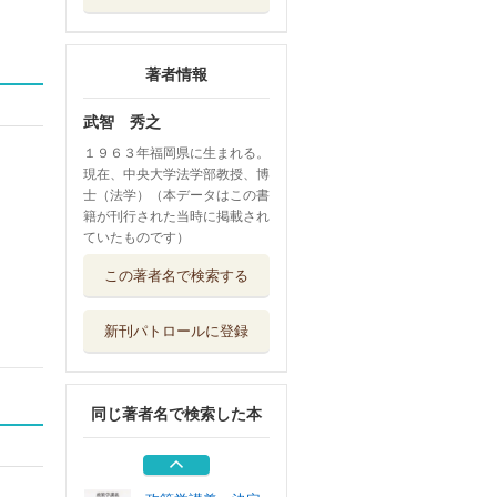
著者情報
武智 秀之
１９６３年福岡県に生まれる。
現在、中央大学法学部教授、博
士（法学）（本データはこの書
籍が刊行された当時に掲載され
ていたものです）
公共政策の文脈
この著者名で検索する
中央大学出版部
新刊パトロールに登録
政策学講義 決定
の合理性
中央大学出版部
同じ著者名で検索した本
政府の理性、自治
の精神
中央大学出版部