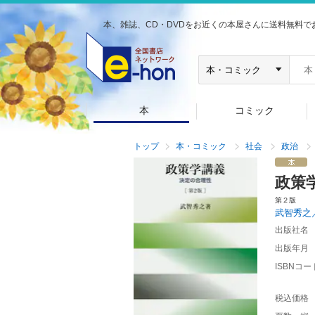
本、雑誌、CD・DVDをお近くの本屋さんに送料無料で
本
コミック
トップ
本・コミック
社会
政治
政策
第２版
武智秀之
出版社名
出版年月
ISBNコー
税込価格