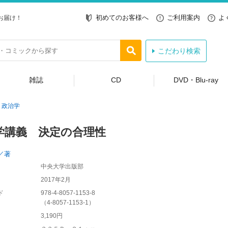
初めてのお客様へ
ご利用案内
よ
お届け！
こだわり検索
雑誌
CD
DVD・Blu-ray
政治学
学講義 決定の合理性
／著
中央大学出版部
2017年2月
ド
978-4-8057-1153-8
（
4-8057-1153-1
）
3,190円