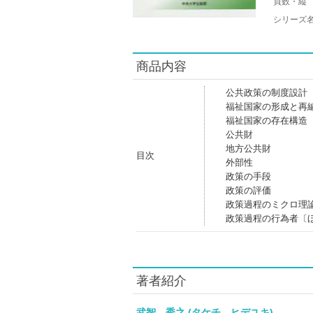
頁数・縦
シリーズ
商品内容
公共政策の制度設計
福祉国家の形成と再
福祉国家の存在構造
公共財
地方公共財
目次
外部性
政策の手段
政策の評価
政策過程のミクロ理
政策過程の行為者〔
著者紹介
武智 秀之 (タケチ ヒデユキ)