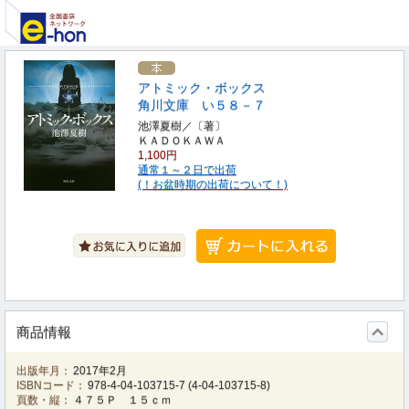
アトミック・ボックス
角川文庫 い５８－７
池澤夏樹／〔著〕
ＫＡＤＯＫＡＷＡ
1,100円
通常１～２日で出荷
(！お盆時期の出荷について！)
商品情報
出版年月：
2017年2月
ISBNコード：
978-4-04-103715-7
(
4-04-103715-8
)
頁数・縦：
４７５Ｐ １５ｃｍ