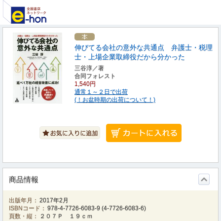
伸びてる会社の意外な共通点 弁護士・税理
士・上場企業取締役だから分かった
三谷淳／著
合同フォレスト
1,540円
通常１～２日で出荷
(！お盆時期の出荷について！)
商品情報
出版年月：
2017年2月
ISBNコード：
978-4-7726-6083-9
(
4-7726-6083-6
)
頁数・縦：
２０７Ｐ １９ｃｍ