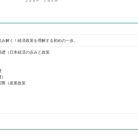
２５９Ｐ １９ｃｍ
読み解く！経済政策を理解する初めの一歩。
基礎（日本経済の歩みと政策
礎
礎）
実際（産業政策