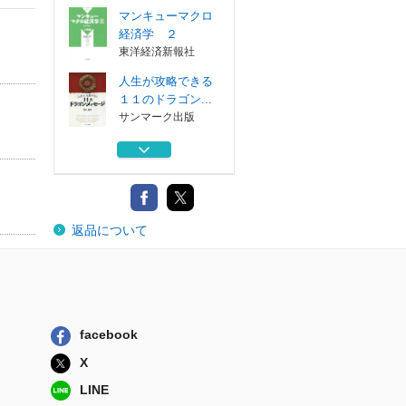
マンキューマクロ
経済学 ２
東洋経済新報社
人生が攻略できる
１１のドラゴン...
サンマーク出版
現代社会と経済倫
理
有斐閣
願いがかなう・目
返品について
標が実現する「...
日本実業出版社
マンキューマクロ
経済学 １
東洋経済新報社
facebook
マンキューマクロ
経済学 ２
X
東洋経済新報社
LINE