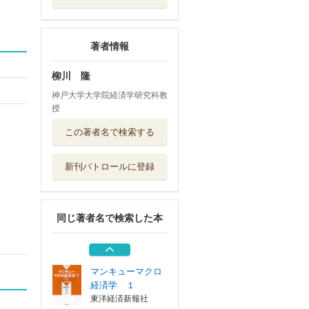
著者情報
柳川 隆
神戸大学大学院経済学研究科教
授
人生が攻略できる
この著者名で検索する
１１のドラゴン...
サンマーク出版
新刊パトロールに登録
現代社会と経済倫
理
有斐閣
同じ著者名で検索した本
願いがかなう・目
標が実現する「...
日本実業出版社
マンキューマクロ
経済学 １
東洋経済新報社