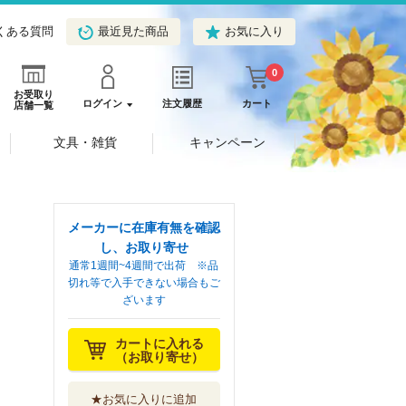
くある質問
最近見た商品
お気に入り
0
お受取り
ログイン
注文履歴
カート
店舗一覧
文具・雑貨
キャンペーン
メーカーに在庫有無を確認
し、お取り寄せ
通常1週間~4週間で出荷 ※品
切れ等で入手できない場合もご
ざいます
カートに入れる
（お取り寄せ）
★お気に入りに追加