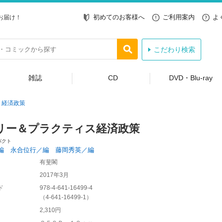
初めてのお客様へ
ご利用案内
よ
お届け！
こだわり検索
雑誌
CD
DVD・Blu-ray
経済政策
リー＆プラクティス経済政策
パクト
編 永合位行／編 藤岡秀英／編
有斐閣
2017年3月
ド
978-4-641-16499-4
（
4-641-16499-1
）
2,310円