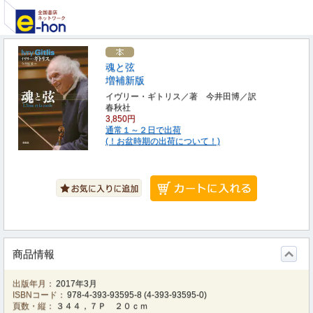
魂と弦
増補新版
イヴリー・ギトリス／著 今井田博／訳
春秋社
3,850円
通常１～２日で出荷
(！お盆時期の出荷について！)
商品情報
出版年月：
2017年3月
ISBNコード：
978-4-393-93595-8
(
4-393-93595-0
)
頁数・縦：
３４４，７Ｐ ２０ｃｍ