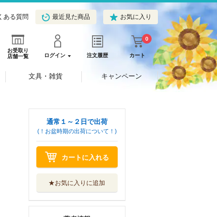
くある質問
最近見た商品
お気に入り
0
お受取り
ログイン
注文履歴
カート
店舗一覧
文具・雑貨
キャンペーン
通常１～２日で出荷
(！お盆時期の出荷について！)
カートに入れる
★お気に入りに追加