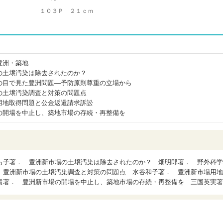
１０３Ｐ ２１ｃｍ
豊洲・築地
の土壌汚染は除去されたのか？
の目で見た豊洲問題―予防原則尊重の立場から
の土壌汚染調査と対策の問題点
用地取得問題と公金返還請求訴訟
の開場を中止し、築地市場の存続・再整備を
も子著． 豊洲新市場の土壌汚染は除去されたのか？ 畑明郎著． 野外科学
 豊洲新市場の土壌汚染調査と対策の問題点 水谷和子著． 豊洲新市場用地
貴著． 豊洲新市場の開場を中止し、築地市場の存続・再整備を 三国英実著