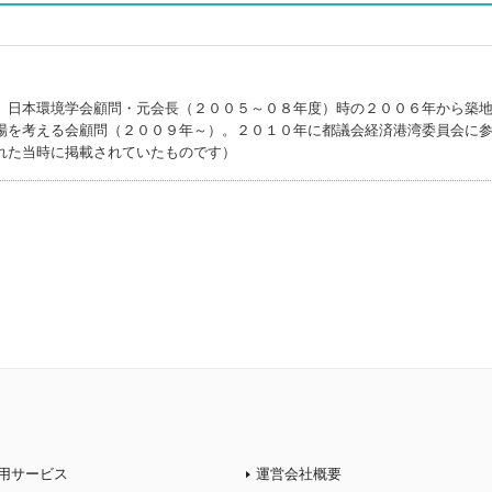
。日本環境学会顧問・元会長（２００５～０８年度）時の２００６年から築
場を考える会顧問（２００９年～）。２０１０年に都議会経済港湾委員会に
れた当時に掲載されていたものです）
用サービス
運営会社概要