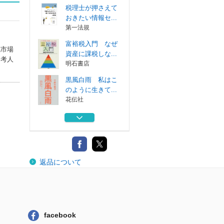
税理士が押さえて
おきたい情報セ...
第一法規
富裕税入門 なぜ
地市場
資産に課税しな...
参考人
明石書店
黒風白雨 私はこ
のように生きて...
花伝社
イタイイタイ病学
自主講座 第...
能登印刷出版部
権利に基づく闘い
返品について
緑風出版
税理士が押さえて
おきたい情報セ...
第一法規
facebook
富裕税入門 なぜ