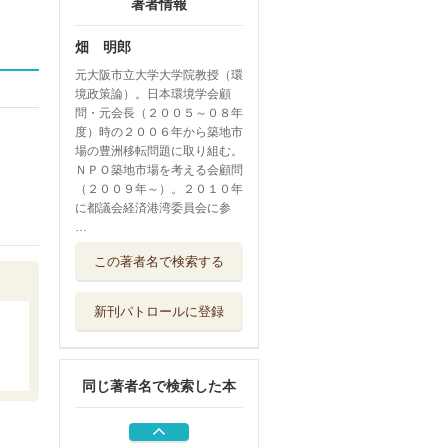
著者情報
畑 明郎
元大阪市立大学大学院教授（環
境政策論）。日本環境学会顧
問・元会長（２００５～０８年
度）時の２００６年から築地市
場の豊洲移転問題に取り組む。
ＮＰＯ築地市場を考える会顧問
（２００９年～）。２０１０年
に都議会経済港湾委員会に参
…
黒風白雨 私はこ
この著者名で検索する
のように生きて...
花伝社
新刊パトロールに登録
イタイイタイ病学
自主講座 第...
能登印刷出版部
同じ著者名で検索した本
権利に基づく闘い
緑風出版