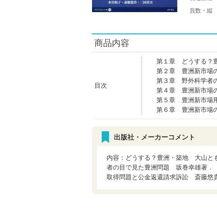
頁数・縦
商品内容
第１章 どうする？
第２章 豊洲新市場
第３章 野外科学者
目次
第４章 豊洲新市場
第５章 豊洲新市場
第６章 豊洲新市場
出版社・メーカーコメント
内容：どうする？豊洲・築地 大山と
者の目で見た豊洲問題 坂巻幸雄著．
取得問題と公金返還請求訴訟 斎藤悠