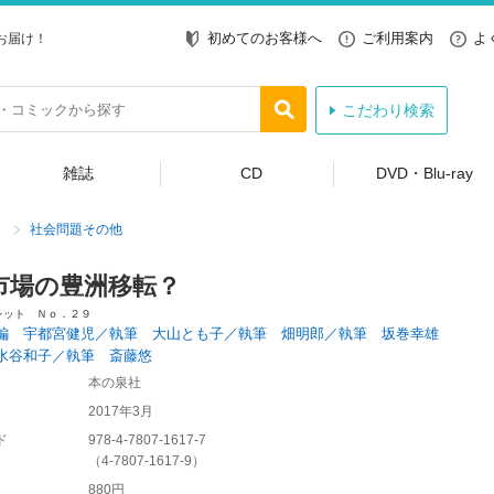
初めてのお客様へ
ご利用案内
よ
お届け！
こだわり検索
雑誌
CD
DVD・Blu-ray
社会問題その他
市場の豊洲移転？
レット Ｎｏ．２９
編 宇都宮健児／執筆 大山とも子／執筆 畑明郎／執筆 坂巻幸雄
水谷和子／執筆 斎藤悠
本の泉社
2017年3月
ド
978-4-7807-1617-7
（
4-7807-1617-9
）
880円