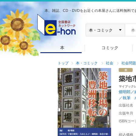
本、雑誌、CD・DVDをお近くの本屋さんに送料無料で
本
コミック
トップ
本・コミック
社会
社会問題
築地
マイブック
畑明郎／
／執筆 
出版社名
出版年月
ISBNコー
税込価格