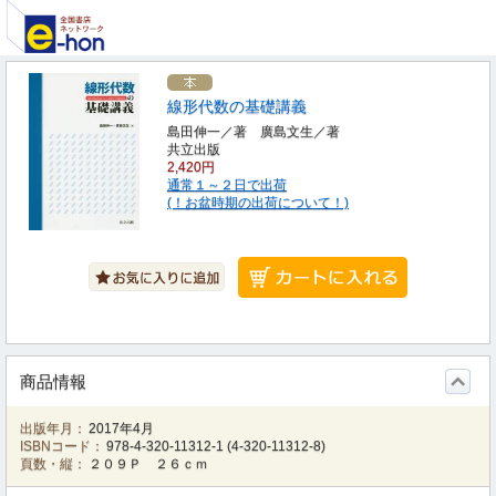
線形代数の基礎講義
島田伸一／著 廣島文生／著
共立出版
2,420円
通常１～２日で出荷
(！お盆時期の出荷について！)
商品情報
出版年月：
2017年4月
ISBNコード：
978-4-320-11312-1
(
4-320-11312-8
)
頁数・縦：
２０９Ｐ ２６ｃｍ