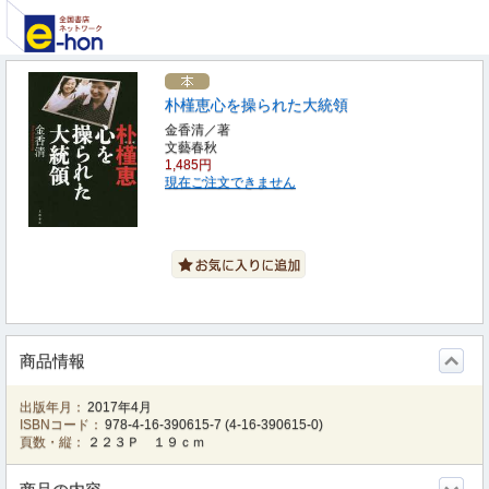
朴槿恵心を操られた大統領
金香清／著
文藝春秋
1,485円
現在ご注文できません
商品情報
出版年月：
2017年4月
ISBNコード：
978-4-16-390615-7
(
4-16-390615-0
)
頁数・縦：
２２３Ｐ １９ｃｍ