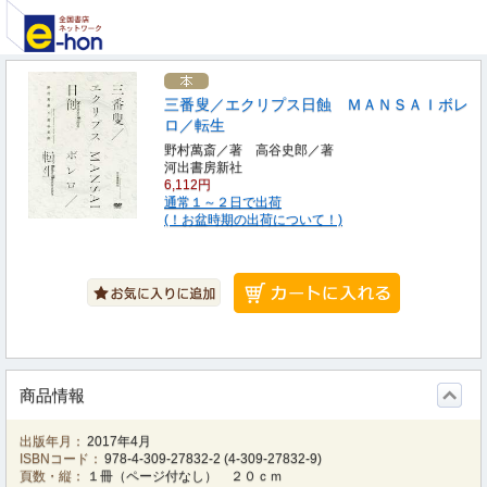
三番叟／エクリプス日蝕 ＭＡＮＳＡＩボレ
ロ／転生
野村萬斎／著 高谷史郎／著
河出書房新社
6,112円
通常１～２日で出荷
(！お盆時期の出荷について！)
商品情報
出版年月：
2017年4月
ISBNコード：
978-4-309-27832-2
(
4-309-27832-9
)
頁数・縦：
１冊（ページ付なし） ２０ｃｍ