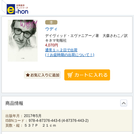
ウディ
デイヴィッド・エヴァニアー／著 大森さわこ／訳
キネマ旬報社
4,070円
通常１～２日で出荷
(！お盆時期の出荷について！)
商品情報
出版年月：
2017年5月
ISBNコード：
978-4-87376-443-6
(
4-87376-443-2
)
頁数・縦：
５３７Ｐ ２１ｃｍ