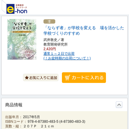
「ならず者」が学校を変える 場を活かした
学校づくりのすすめ
武井敦史／著
教育開発研究所
2,420円
通常１～２日で出荷
(！お盆時期の出荷について！)
商品情報
出版年月：
2017年5月
ISBNコード：
978-4-87380-483-5
(
4-87380-483-3
)
頁数・縦：
２０７Ｐ ２１ｃｍ