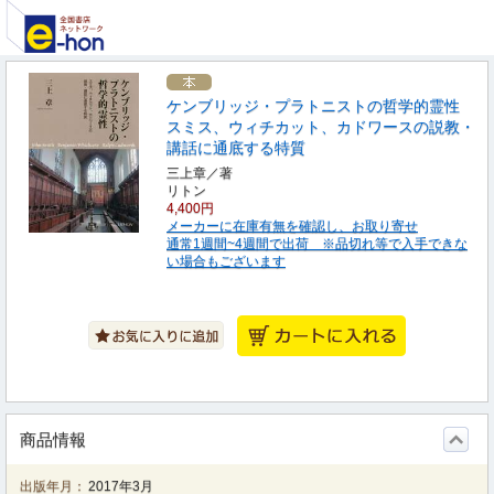
ケンブリッジ・プラトニストの哲学的霊性
スミス、ウィチカット、カドワースの説教・
講話に通底する特質
三上章／著
リトン
4,400円
メーカーに在庫有無を確認し、お取り寄せ
通常1週間~4週間で出荷 ※品切れ等で入手できな
い場合もございます
商品情報
出版年月：
2017年3月