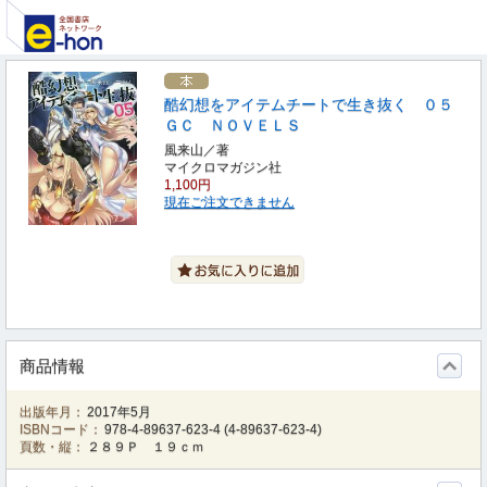
酷幻想をアイテムチートで生き抜く ０５
ＧＣ ＮＯＶＥＬＳ
風来山／著
マイクロマガジン社
1,100円
現在ご注文できません
商品情報
出版年月：
2017年5月
ISBNコード：
978-4-89637-623-4
(
4-89637-623-4
)
頁数・縦：
２８９Ｐ １９ｃｍ