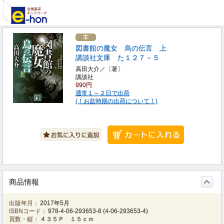
図書館の魔女 烏の伝言 上
講談社文庫 た１２７－５
高田大介／〔著〕
講談社
990円
通常１～２日で出荷
(！お盆時期の出荷について！)
商品情報
出版年月：
2017年5月
ISBNコード：
978-4-06-293653-8
(
4-06-293653-4
)
頁数・縦：
４３５Ｐ １５ｃｍ