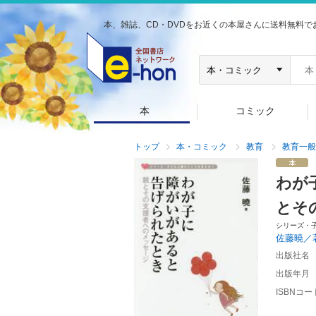
本、雑誌、CD・DVDをお近くの本屋さんに送料無料で
本
コミック
トップ
本・コミック
教育
教育一般
わが
とそ
シリーズ・
佐藤曉／
出版社名
出版年月
ISBNコー