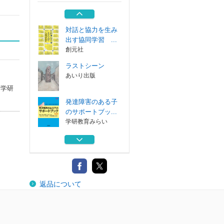
つくらない「聴...
岩崎学術出版社
対話と協力を生み
出す協同学習 ...
創元社
ラストシーン
あいり出版
育学研
発達障害のある子
のサポートブッ...
学研教育みらい
障がいのある子の
保育・教育のた...
ミネルヴァ書房
こぼれ落ちる子を
返品について
つくらない「聴...
岩崎学術出版社
対話と協力を生み
出す協同学習 ...