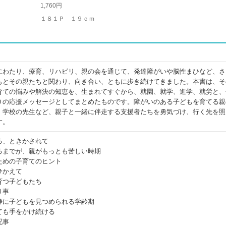
1,760円
１８１Ｐ １９ｃｍ
にわたり、療育、リハビリ、親の会を通じて、発達障がいや脳性まひなど、さ
もとその親たちと関わり、向き合い、ともに歩き続けてきました。本書は、そ
育ての悩みや解決の知恵を、生まれてすぐから、就園、就学、進学、就労と、
０の応援メッセージとしてまとめたものです。障がいのある子どもを育てる親
、学校の先生など、親子と一緒に伴走する支援者たちを勇気づけ、行く先を照
す。
る、ときかされて
るまでが、親がもっとも苦しい時期
ための子育てのヒント
ひかえて
育つ子どもたち
り事
静に子どもを見つめられる学齢期
ても手をかけ続ける
配事