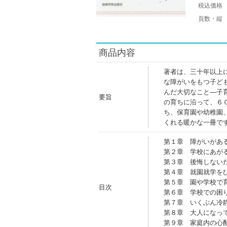
税込価格
頁数・縦
商品内容
著者は、三十年以上
な障がいをもつ子ど
んだ大切なこと―子
要旨
の育ちに沿って、６
ち、保育園や幼稚園
くれる暖かな一冊で
第１章 障がいがあ
第２章 学校にあが
第３章 後悔しない
第４章 就園就学を
第５章 園や学校で
目次
第６章 学校での困
第７章 いくぶん冷
第８章 大人になっ
第９章 家庭内の心