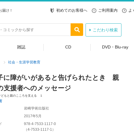
初めてのお客様へ
ご利用案内
よ
お届け！
こだわり検索
雑誌
CD
DVD・Blu-ray
社会・生涯学習教育
子に障がいがあると告げられたとき 親
の支援者へのメッセージ
子どもと親のこころを支える １
著
岩崎学術出版社
2017年5月
ド
978-4-7533-1117-0
（
4-7533-1117-1
）