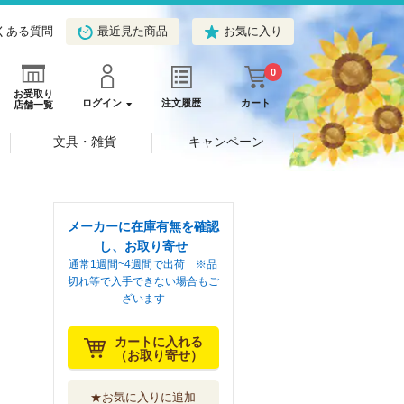
くある質問
最近見た商品
お気に入り
0
お受取り
ログイン
注文履歴
カート
店舗一覧
文具・雑貨
キャンペーン
メーカーに在庫有無を確認
し、お取り寄せ
通常1週間~4週間で出荷 ※品
切れ等で入手できない場合もご
ざいます
カートに入れる
（お取り寄せ）
★お気に入りに追加