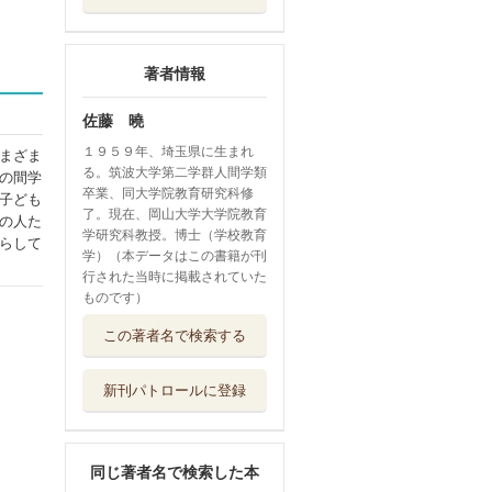
著者情報
佐藤 曉
１９５９年、埼玉県に生まれ
まざま
る。筑波大学第二学群人間学類
の間学
卒業、同大学院教育研究科修
子ども
了。現在、岡山大学大学院教育
の人た
学研究科教授。博士（学校教育
らして
学）（本データはこの書籍が刊
行された当時に掲載されていた
ものです）
発達障害のある子
この著者名で検索する
のサポートブッ...
学研教育みらい
新刊パトロールに登録
障がいのある子の
保育・教育のた...
ミネルヴァ書房
同じ著者名で検索した本
こぼれ落ちる子を