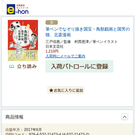
筆ペンでなぞり描き国宝・鳥獣戯画と国芳の
猫、北斎漫画
三戸信惠／監修 村西恵津／筆ペンイラスト
日本文芸社
1,210円
入荷時にメールでご案内
商品情報
出版年月：
2017年6月
ISBNコード：
978-4-537-21473-4
(
4-537-21473-2
)