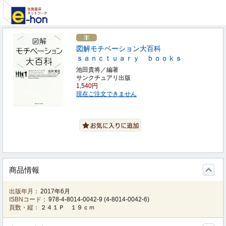
図解モチベーション大百科
ｓａｎｃｔｕａｒｙ ｂｏｏｋｓ
池田貴将／編著
サンクチュアリ出版
1,540円
現在ご注文できません
商品情報
出版年月：
2017年6月
ISBNコード：
978-4-8014-0042-9
(
4-8014-0042-6
)
頁数・縦：
２４１Ｐ １９ｃｍ