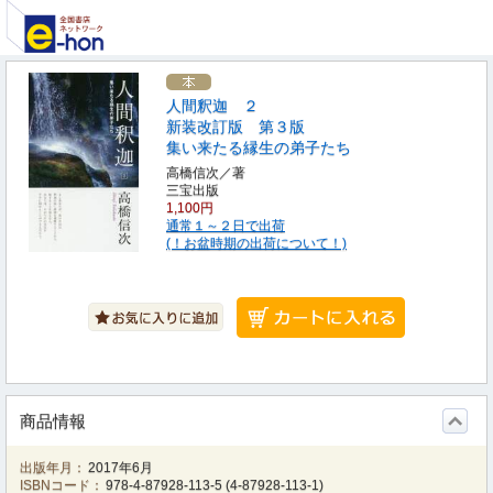
人間釈迦 ２
新装改訂版 第３版
集い来たる縁生の弟子たち
高橋信次／著
三宝出版
1,100円
通常１～２日で出荷
(！お盆時期の出荷について！)
商品情報
出版年月：
2017年6月
ISBNコード：
978-4-87928-113-5
(
4-87928-113-1
)