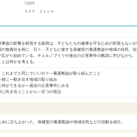
726円
９５Ｐ ２１ｃｍ
発事故の影響を軽視する政府は、子どもたちの健康を守るための対策もないが
国の無責任を前に、日々、子どもに接する保健室の養護教諭や地域の住民、自
が広がり始めている。チェルノブイリや過去の公害事件の教訓に学びながら、
ことは何かを考える。
、これまでと同じでいいの？―養護教諭が取り組んだこと
を前に―動き出す地域の取り組み
に何ができるか―過去の公害事件にみる
摯に向き合うことから―五つの視点
ために立ち上がった、保健室の養護教諭や地域住民などの活動を紹介。