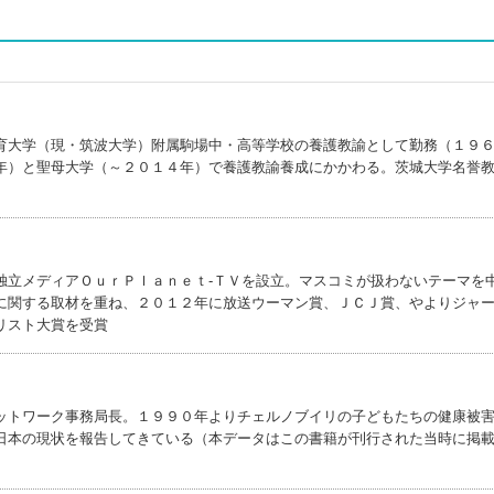
育大学（現・筑波大学）附属駒場中・高等学校の養護教諭として勤務（１９
年）と聖母大学（～２０１４年）で養護教諭養成にかかわる。茨城大学名誉
独立メディアＯｕｒＰｌａｎｅｔ‐ＴＶを設立。マスコミが扱わないテーマを
に関する取材を重ね、２０１２年に放送ウーマン賞、ＪＣＪ賞、やよりジャ
リスト大賞を受賞
ットワーク事務局長。１９９０年よりチェルノブイリの子どもたちの健康被
日本の現状を報告してきている（本データはこの書籍が刊行された当時に掲