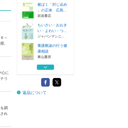
被ばく「封じ込め
」の正体 広島...
岩波書店
ちいさい・おおき
い・よわい・つ...
ジャパンマシニ...
６６～
教授。
養護教諭の行う健
康相談
東山書房
「あなたが大事」
の伝えかた 保...
中心に
ジャパンマシニ...
ーナリ
養護実習ハンドブ
返品について
ック
東山書房
被ばく「封じ込め
害を調
」の正体 広島...
載され
岩波書店
ちいさい・おおき