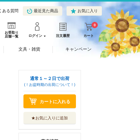
くある質問
最近見た商品
お気に入り
0
お受取り
ログイン
注文履歴
カート
店舗一覧
文具・雑貨
キャンペーン
通常１～２日で出荷
(！お盆時期の出荷について！)
カートに入れる
★お気に入りに追加