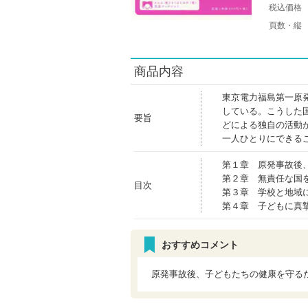
税込価格
頁数・縦
商品内容
東京電力福島第一原
している。こうした
要旨
どによる独自の活動
一人ひとりにできる
第１章 原発事故後
第２章 無責任な国
目次
第３章 学校と地域
第４章 子どもに真
おすすめコメント
原発事故後、子どもたちの健康を守る