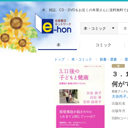
本、雑誌、CD・DVDをお近くの本屋さんに送料無料で
本
コミック
トップ
本・コミック
新書・選書
選
３．
何が
岩波ブック
大谷尚子
出版社名
出版年月
ISBNコー