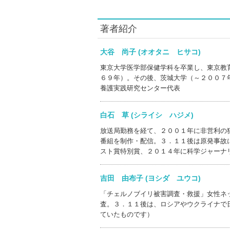
著者紹介
大谷 尚子 (オオタニ ヒサコ)
東京大学医学部保健学科を卒業し、東京教
６９年）。その後、茨城大学（～２００７
養護実践研究センター代表
白石 草 (シライシ ハジメ)
放送局勤務を経て、２００１年に非営利の
番組を制作・配信。３．１１後は原発事故
スト賞特別賞、２０１４年に科学ジャーナ
吉田 由布子 (ヨシダ ユウコ)
「チェルノブイリ被害調査・救援」女性ネ
査。３．１１後は、ロシアやウクライナで
ていたものです）