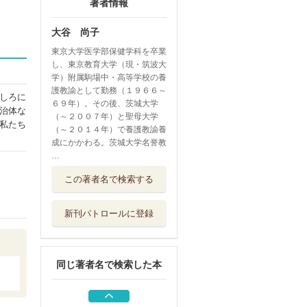
著者情報
大谷 尚子
東京大学医学部保健学科を卒業
し、東京教育大学（現・筑波大
学）附属駒場中・高等学校の養
護教諭として勤務（１９６６～
しろに
６９年）。その後、茨城大学
治体な
（～２００７年）と聖母大学
私たち
（～２０１４年）で養護教諭養
成にかかわる。茨城大学名誉教
…
養護教諭の行う健
この著者名で検索する
康相談
東山書房
新刊パトロールに登録
「あなたが大事」
の伝えかた 保...
ジャパンマシニ...
同じ著者名で検索した本
養護実習ハンドブ
ック
東山書房