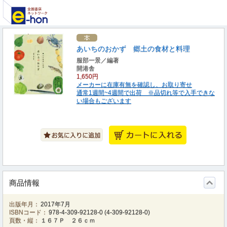
あいちのおかず 郷土の食材と料理
服部一景／編著
開港舎
1,650円
メーカーに在庫有無を確認し、お取り寄せ
通常1週間~4週間で出荷 ※品切れ等で入手できな
い場合もございます
商品情報
出版年月：
2017年7月
ISBNコード：
978-4-309-92128-0
(
4-309-92128-0
)
頁数・縦：
１６７Ｐ ２６ｃｍ