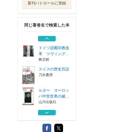
新刊パトロールに登録
十字軍の歴史
刀水書房
同じ著者名で検索した本
未知との遭遇スイ
スと日本 １６...
彩流社
ドイツ語圏宗教改
革 ツヴィング...
教文館
スイスの歴史百話
刀水書房
ルター ヨーロッ
パ中世世界の破...
山川出版社
十字軍の歴史
刀水書房