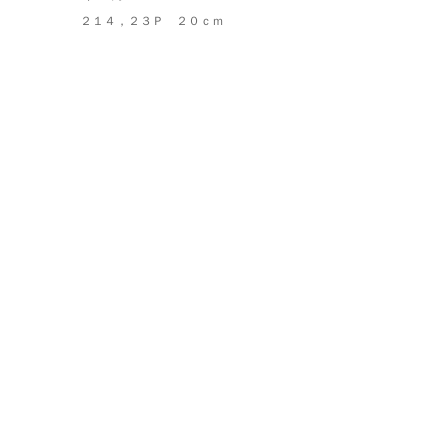
２１４，２３Ｐ ２０ｃｍ