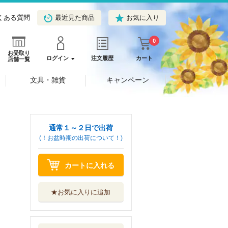
くある質問
最近見た商品
お気に入り
0
お受取り
ログイン
注文履歴
カート
店舗一覧
文具・雑貨
キャンペーン
通常１～２日で出荷
(！お盆時期の出荷について！)
カートに入れる
★お気に入りに追加
ルター ヨーロッ
パ中世世界の破...
山川出版社