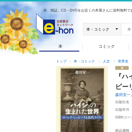
本、雑誌、CD・DVDをお近くの本屋さんに送料無料で
本
コミック
トップ
本・コミック
人文
世界史
『ハ
ピー
森田安一
出版社名
出版年月
ISBNコー
税込価格