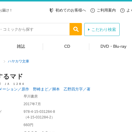
初めてのお客様へ
ご利用案内
よ
お届け！
こだわり検索
雑誌
CD
DVD・Blu-ray
ハヤカワ文庫
するマド
庫 ＪＡ １２８４
メーション／原作 野崎まど／脚本 乙野四方字／著
早川書房
2017年7月
ド
978-4-15-031284-8
（
4-15-031284-2
）
660円