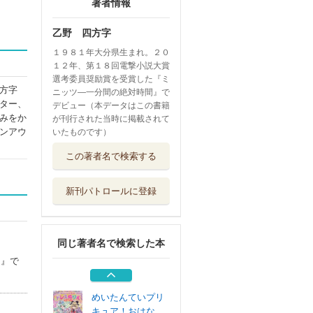
著者情報
乙野 四方字
１９８１年大分県生まれ。２０
１２年、第１８回電撃小説大賞
選考委員奨励賞を受賞した『ミ
方字
ニッツ―一分間の絶対時間』で
ター、
デビュー（本データはこの書籍
みをか
が刊行された当時に掲載されて
ンアウ
いたものです）
ガールズバンドク
この著者名で検索する
ライ ０１
マイクロマガジ...
新刊パトロールに登録
めいたんていプリ
キュア！おえか...
講談社
同じ著者名で検索した本
めいたんていプリ
キュア！あいう...
間』で
講談社
めいたんていプリ
キュア！おはな...