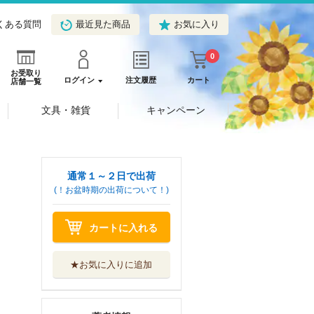
くある質問
最近見た商品
お気に入り
0
お受取り
ログイン
注文履歴
カート
店舗一覧
文具・雑貨
キャンペーン
通常１～２日で出荷
(！お盆時期の出荷について！)
カートに入れる
★お気に入りに追加