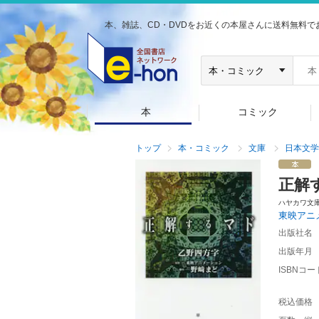
本、雑誌、CD・DVDをお近くの本屋さんに送料無料で
本
コミック
トップ
本・コミック
文庫
日本文学
正解
ハヤカワ文
東映アニ
出版社名
出版年月
ISBNコー
税込価格