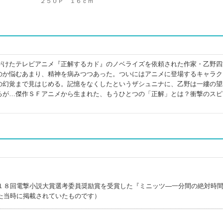
２５０Ｐ １６ｃｍ
がけたテレビアニメ『正解するカド』のノベライズを依頼された作家・乙野四
のか悩むあまり、精神を病みつつあった。ついにはアニメに登場するキャラク
の幻覚まで見はじめる。記憶をなくしたというザシュニナに、乙野は一縷の望
るが…傑作ＳＦアニメから生まれた、もうひとつの「正解」とは？衝撃のスピ
１８回電撃小説大賞選考委員奨励賞を受賞した『ミニッツ―一分間の絶対時
た当時に掲載されていたものです）