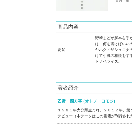
頁数・縦
商品内容
野崎まどが脚本を手
は、何を書けばいい
要旨
ヤハクィザシュニナ
けて小説の相談をす
トノベライズ。
著者紹介
乙野 四方字 (オトノ ヨモジ)
１９８１年大分県生まれ。２０１２年、第
デビュー（本データはこの書籍が刊行され