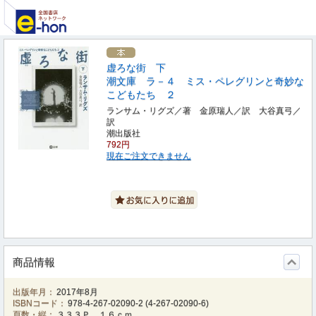
虚ろな街 下
潮文庫 ラ－４ ミス・ペレグリンと奇妙な
こどもたち ２
ランサム・リグズ／著 金原瑞人／訳 大谷真弓／
訳
潮出版社
792円
現在ご注文できません
商品情報
出版年月：
2017年8月
ISBNコード：
978-4-267-02090-2
(
4-267-02090-6
)
頁数・縦：
３３３Ｐ １６ｃｍ