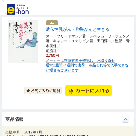
遺伝性乳がん・卵巣がんと生きる
スー・フリードマン／著 レベッカ・サトフェン／
著 キャシー・ステリゴ／著 田口淳一／監訳 青
木美保／
彩流社
2,750円
メーカーに在庫有無を確認し、お取り寄せ
通常1週間~4週間で出荷 ※品切れ等で入手できな
い場合もございます
商品情報
出版年月：
2017年7月