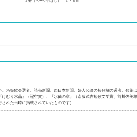
１冊（ページ付なし） １７ｃｍ
。
卒。塔短歌会選者。読売新聞、西日本新聞、婦人公論の短歌欄の選者。歌集
『けむり水晶』（迢空賞）、『水仙の章』（斎藤茂吉短歌文学賞、前川佐美
行された当時に掲載されていたものです）