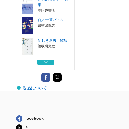
集
本阿弥書店
百人一首バトル
書肆侃侃房
新しき過去 歌集
短歌研究社
ランプの精 歌集
現代短歌社
ぼくの細道うたの
返品について
道 高野公彦イ...
本阿弥書店
夢のあとさき 歌
集
本阿弥書店
facebook
百人一首バトル
X