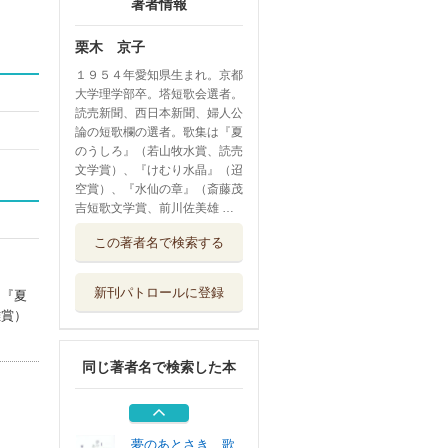
著者情報
栗木 京子
１９５４年愛知県生まれ。京都
大学理学部卒。塔短歌会選者。
読売新聞、西日本新聞、婦人公
論の短歌欄の選者。歌集は『夏
のうしろ』（若山牧水賞、読売
文学賞）、『けむり水晶』（迢
空賞）、『水仙の章』（斎藤茂
吉短歌文学賞、前川佐美雄 …
新しき過去 歌集
この著者名で検索する
短歌研究社
新刊パトロールに登録
は『夏
ランプの精 歌集
雄賞）
現代短歌社
同じ著者名で検索した本
ぼくの細道うたの
道 高野公彦イ...
本阿弥書店
夢のあとさき 歌