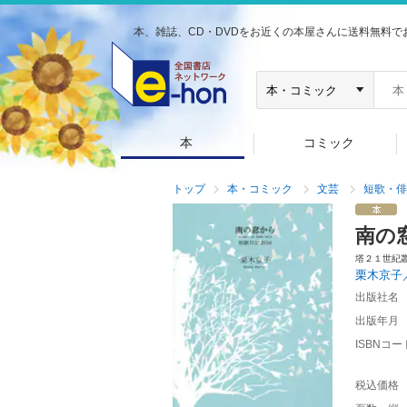
本、雑誌、CD・DVDをお近くの本屋さんに送料無料で
本
コミック
トップ
本・コミック
文芸
短歌・俳
南の
塔２１世紀
栗木京子
出版社名
出版年月
ISBNコー
税込価格