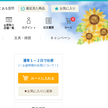
くある質問
最近見た商品
お気に入り
0
お受取り
ログイン
注文履歴
カート
店舗一覧
文具・雑貨
キャンペーン
通常１～２日で出荷
(！お盆時期の出荷について！)
カートに入れる
★お気に入りに追加