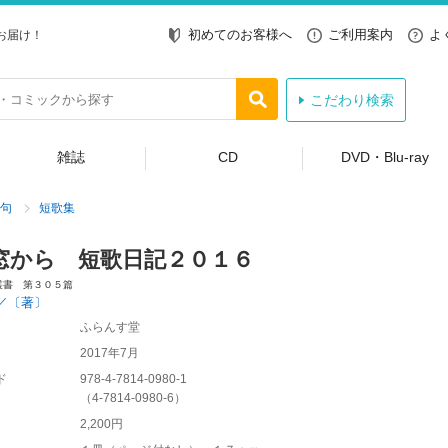
初めてのお客様へ
ご利用案内
よ
お届け！
こだわり検索
雑誌
CD
DVD・Blu-ray
句
短歌集
窓から 短歌日記２０１６
叢書 第３０５篇
／〔著〕
ふらんす堂
2017年7月
ド
978-4-7814-0980-1
（
4-7814-0980-6
）
2,200円