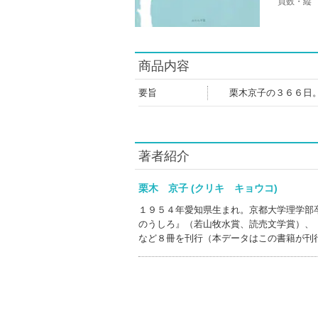
頁数・縦
商品内容
要旨
栗木京子の３６６日
著者紹介
栗木 京子 (クリキ キョウコ)
１９５４年愛知県生まれ。京都大学理学部
のうしろ』（若山牧水賞、読売文学賞）、
など８冊を刊行（本データはこの書籍が刊