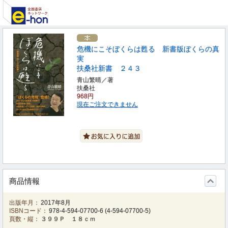
危機にこそぼくらは甦る 新書版ぼくらの真
実
扶桑社新書 ２４３
青山繁晴／著
扶桑社
968円
現在ご注文できません
商品情報
出版年月：
2017年8月
ISBNコード：
978-4-594-07700-6
(
4-594-07700-5
)
頁数・縦：
３９９Ｐ １８ｃｍ