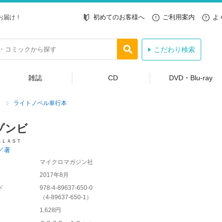
初めてのお客様へ
ご利用案内
よ
お届け！
こだわり検索
雑誌
CD
DVD・Blu-ray
ライトノベル単行本
ゾンビ
ＢＬＡＳＴ
／著
マイクロマガジン社
2017年8月
ド
978-4-89637-650-0
（
4-89637-650-1
）
1,628円