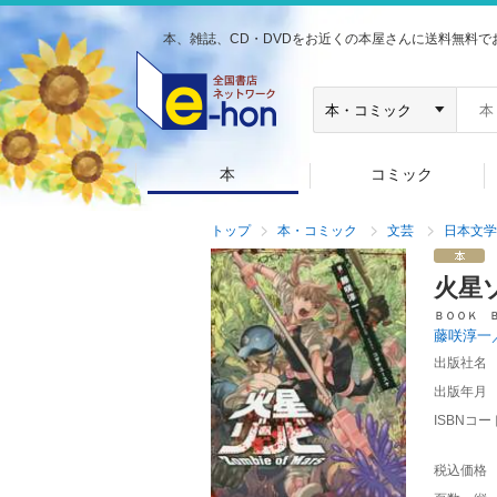
本、雑誌、CD・DVDをお近くの本屋さんに送料無料で
本
コミック
トップ
本・コミック
文芸
日本文学
火星
ＢＯＯＫ 
藤咲淳一
出版社名
出版年月
ISBNコー
税込価格