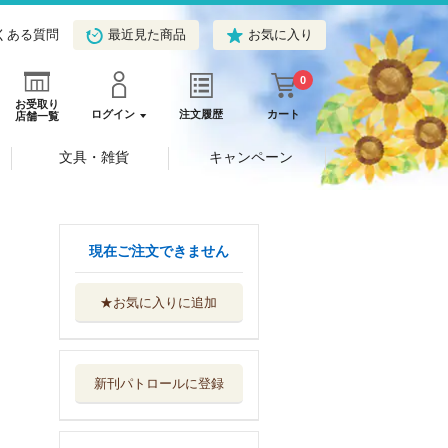
くある質問
最近見た商品
お気に入り
0
お受取り
ログイン
注文履歴
カート
店舗一覧
文具・雑貨
キャンペーン
現在ご注文できません
★お気に入りに追加
攻殻機動隊ＴＨＥ
ＨＵＭＡＮ ...
講談社
新刊パトロールに登録
攻殻機動隊ＴＨＥ
ＨＵＭＡＮ ...
講談社