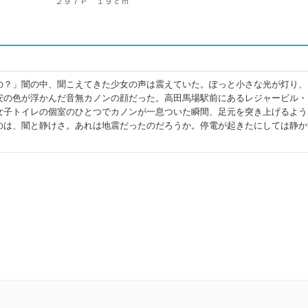
２９７Ｐ １９ｃｍ
の？」闇の中、聞こえてきた少女の声は震えていた。ぽっと小さな光が灯り、
安の色が浮かんだ音無カノンの顔だった。高田馬場駅前にあるレジャービル・
女子トイレの個室のひとつでカノンが一息ついた瞬間、足元を突き上げるよう
のは、闇と静けさ。あれは地震だったのだろうか。停電が起きたにしては静か