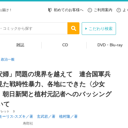
初めてのお客様へ
ご利用案内
よ
お届け！
こだわり検索
雑誌
CD
DVD・Blu-ray
政治一般
安婦」問題の境界を越えて 連合国軍兵
見た戦時性暴力、各地にできた〈少女
、朝日新聞と植村元記者へのバッシング
いて
クレット ３
モーリス‐スズキ／著 玄武岩／著 植村隆／著
寿郎社