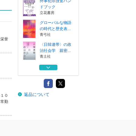
外事犯罪捜査ハン
ドブック
立花書房
グローバルな物語
の時代と歴史表...
青弓社
別栄誉
〈日韓連帯〉の政
治社会学 親密...
青土社
ミャンマーの民主
化を求めて 立...
寿郎社
ジョブ型ｖｓメン
返品について
バーシップ型 ...
０１０
中央経済社
非常勤
外事犯罪捜査ハン
ドブック
立花書房
グローバルな物語