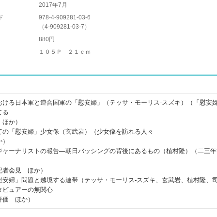
2017年7月
ド
978-4-909281-03-6
（
4-909281-03-7
）
880円
１０５Ｐ ２１ｃｍ
おける日本軍と連合国軍の「慰安婦」（テッサ・モーリス‐スズキ）（「慰安
てる
 ほか）
ての「慰安婦」少女像（玄武岩）（少女像を訪れる人々
か）
ジャーナリストの報告―朝日バッシングの背後にあるもの（植村隆）（二三年
記者会見 ほか）
慰安婦」問題と越境する連帯（テッサ・モーリス‐スズキ、玄武岩、植村隆、
タビュアーの無関心
評価 ほか）