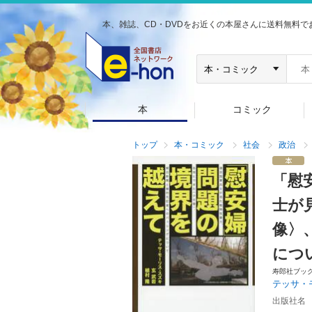
本、雑誌、CD・DVDをお近くの本屋さんに送料無料で
本
コミック
トップ
本・コミック
社会
政治
「慰
士が
像〉
につ
寿郎社ブッ
テッサ・
出版社名