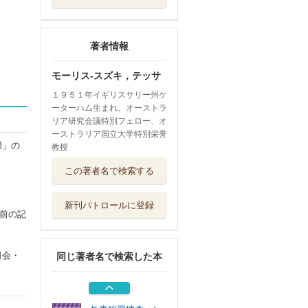
著者情報
モーリス‐スズキ，テッサ
１９５１年イギリスサリー州ケ
ーターハム生まれ。オーストラ
リア研究会議特別フェロー、オ
ーストラリア国立大学特別栄誉
婦」の
教授
〈日韓連帯〉の政
この著者名で検索する
治社会学 親密...
青土社
新刊パトロールに登録
ミャンマーの民主
前の記
化を求めて 立...
寿郎社
司会・
同じ著者名で検索した本
ジョブ型ｖｓメン
バーシップ型 ...
中央経済社