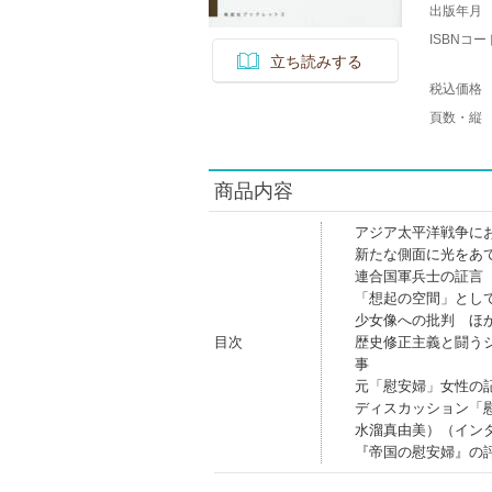
出版年月
ISBNコー
立ち読みする
税込価格
頁数・縦
商品内容
アジア太平洋戦争に
新たな側面に光をあ
連合国軍兵士の証言
「想起の空間」とし
少女像への批判 ほ
目次
歴史修正主義と闘う
事
元「慰安婦」女性の
ディスカッション「
水溜真由美）（イン
『帝国の慰安婦』の