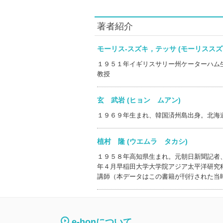
著者紹介
モーリス‐スズキ，テッサ (モーリス
１９５１年イギリスサリー州ケーターハム
教授
玄 武岩 (ヒョン ムアン)
１９６９年生まれ、韓国済州島出身。北海
植村 隆 (ウエムラ タカシ)
１９５８年高知県生まれ。元朝日新聞記者
年４月早稲田大学大学院アジア太平洋研究
講師（本データはこの書籍が刊行された当
e-honについて