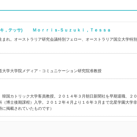
スズキ，テッサ) Ｍｏｒｒｉｓ‐Ｓｕｚｕｋｉ，Ｔｅｓｓａ
生まれ。オーストラリア研究会議特別フェロー、オーストラリア国立大学特
道大学大学院メディア・コミュニケーション研究院准教授
、韓国カトリック大学客員教授。２０１４年３月朝日新聞社を早期退職、２
科（博士後期課程）入学。２０１２年４月より１６年３月まで北星学園大学
時に掲載されていたものです）