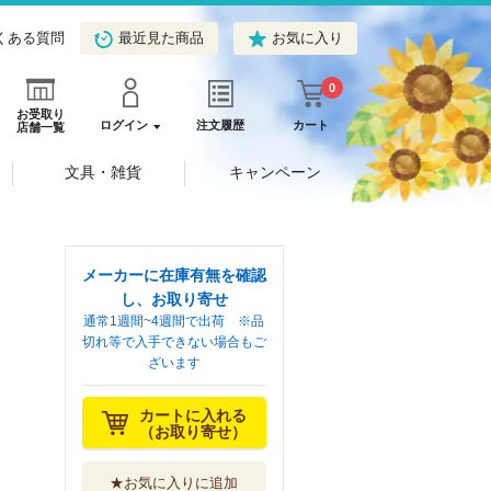
くある質問
最近見た商品
お気に入り
0
お受取り
ログイン
注文履歴
カート
店舗一覧
文具・雑貨
キャンペーン
メーカーに在庫有無を確認
し、お取り寄せ
通常1週間~4週間で出荷 ※品
切れ等で入手できない場合もご
ざいます
カートに入れる
（お取り寄せ）
★お気に入りに追加