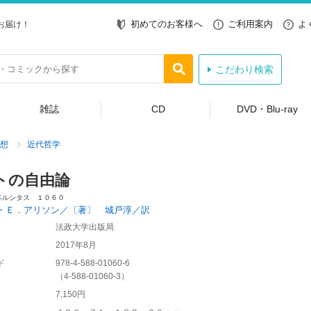
初めてのお客様へ
ご利用案内
よ
お届け！
こだわり検索
雑誌
CD
DVD・Blu-ray
想
近代哲学
トの自由論
ベルシタス １０６０
・Ｅ．アリソン／〔著〕 城戸淳／訳
法政大学出版局
2017年8月
ド
978-4-588-01060-6
（
4-588-01060-3
）
7,150円