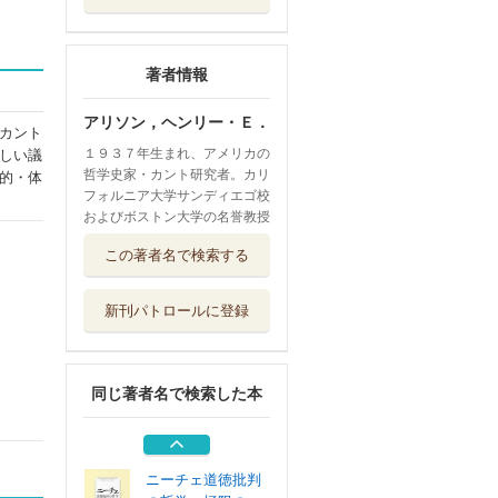
著者情報
アリソン，ヘンリー・Ｅ．
カント
１９３７年生まれ、アメリカの
しい議
哲学史家・カント研究者。カリ
的・体
フォルニア大学サンディエゴ校
およびボストン大学の名誉教授
京築の文学群像
この著者名で検索する
花乱社
新刊パトロールに登録
有機ＥＬ照明
日刊工業新聞社
同じ著者名で検索した本
理性の深淵 カン
ト超越論的弁証...
知泉書館
ニーチェ道徳批判