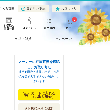
くある質問
最近見た商品
お気に入り
0
お受取り
ログイン
注文履歴
カート
店舗一覧
文具・雑貨
キャンペーン
メーカーに在庫有無を確認
し、お取り寄せ
通常1週間~4週間で出荷 ※品
切れ等で入手できない場合もご
ざいます
カートに入れる
（お取り寄せ）
★お気に入りに追加