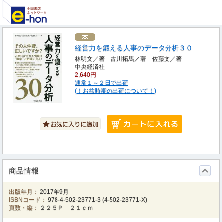
経営力を鍛える人事のデータ分析３０
林明文／著 古川拓馬／著 佐藤文／著
中央経済社
2,640円
通常１～２日で出荷
(！お盆時期の出荷について！)
商品情報
出版年月：
2017年9月
ISBNコード：
978-4-502-23771-3
(
4-502-23771-X
)
頁数・縦：
２２５Ｐ ２１ｃｍ