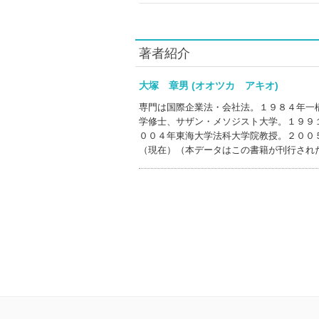
著者紹介
大塚 章男 (オオツカ アキオ)
専門は国際企業法・会社法。１９８４年一
学修士、サザン・メソジスト大学。１９９
００４年東海大学法科大学院教授。２００
（現在）（本データはこの書籍が刊行され