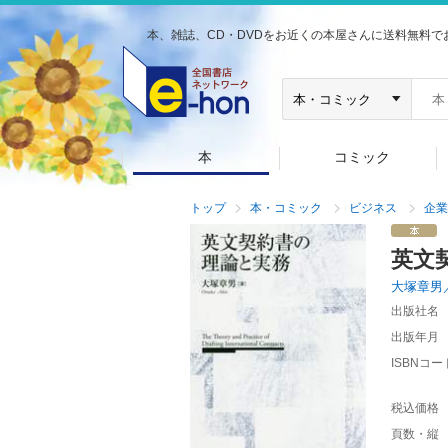
本、雑誌、CD・DVDをお近くの本屋さんに送料無料で
本
コミック
トップ
本・コミック
ビジネス
企業
英文
大塚章男
出版社名
出版年月
ISBNコー
税込価格
頁数・縦