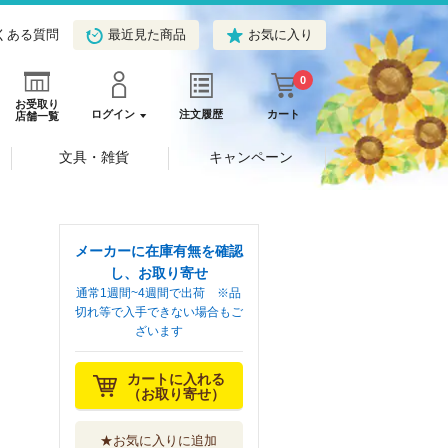
くある質問
最近見た商品
お気に入り
0
お受取り
ログイン
注文履歴
カート
店舗一覧
文具・雑貨
キャンペーン
メーカーに在庫有無を確認
し、お取り寄せ
通常1週間~4週間で出荷 ※品
切れ等で入手できない場合もご
ざいます
カートに入れる
（お取り寄せ）
★お気に入りに追加