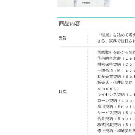
商品内容
「理屈」を詰めて考
要旨
きる。実務で注目さ
国際取引をめぐる契
予備的合意書（Ｌｅ
機密保持契約（Ｃｏ
一般条項（Ｍｉｓｃ
動産売買契約（Ｓａ
販売店・代理店契約
ｅｍｅｎｔ）
目次
ライセンス契約（Ｌ
ローン契約（Ｌｏａ
雇用契約（Ｅｍｐｌ
サービス契約（Ｓｅ
合弁契約（Ｓｈｏｒ
株式譲渡契約（Ｓｔ
修正契約・和解契約