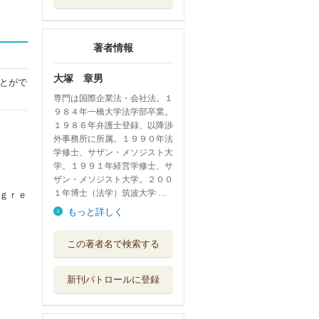
著者情報
大塚 章男
とがで
専門は国際企業法・会社法。１
９８４年一橋大学法学部卒業。
１９８６年弁護士登録、以降渉
外事務所に所属。１９９０年法
学修士、サザン・メソジスト大
学。１９９１年経営学修士、サ
ザン・メソジスト大学。２００
１年博士（法学）筑波大学 …
ｇｒｅ
もっと詳しく
法学から考えるＥ
この著者名で検索する
ＳＧによる投資...
同文舘出版
新刊パトロールに登録
国際取引における
準拠法・裁判管...
中央経済社