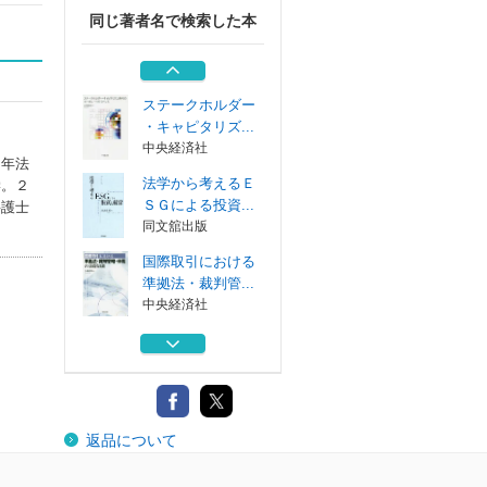
同じ著者名で検索した本
ケースブック国際
取引法
青林書院
ステークホルダー
・キャピタリズ...
中央経済社
０年法
法学から考えるＥ
学。２
ＳＧによる投資...
弁護士
同文舘出版
国際取引における
準拠法・裁判管...
中央経済社
ケースブック国際
取引法
青林書院
ステークホルダー
返品について
・キャピタリズ...
中央経済社