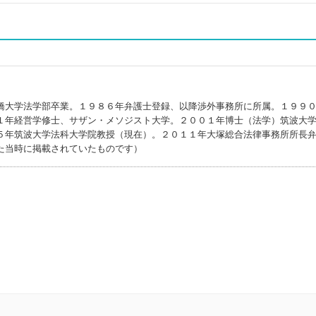
橋大学法学部卒業。１９８６年弁護士登録、以降渉外事務所に所属。１９９
１年経営学修士、サザン・メソジスト大学。２００１年博士（法学）筑波大
５年筑波大学法科大学院教授（現在）。２０１１年大塚総合法律事務所所長
た当時に掲載されていたものです）