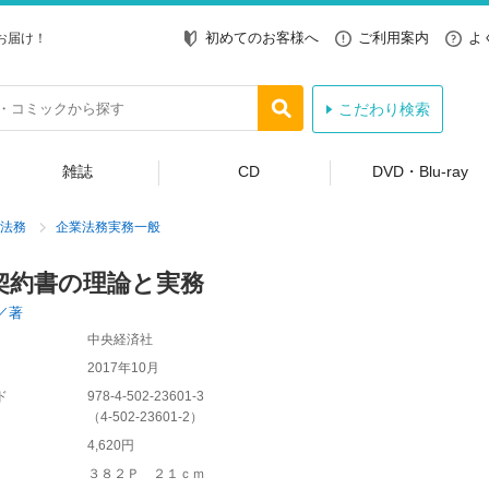
初めてのお客様へ
ご利用案内
よ
お届け！
こだわり検索
雑誌
CD
DVD・Blu-ray
法務
企業法務実務一般
契約書の理論と実務
／著
中央経済社
2017年10月
ド
978-4-502-23601-3
（
4-502-23601-2
）
4,620円
３８２Ｐ ２１ｃｍ